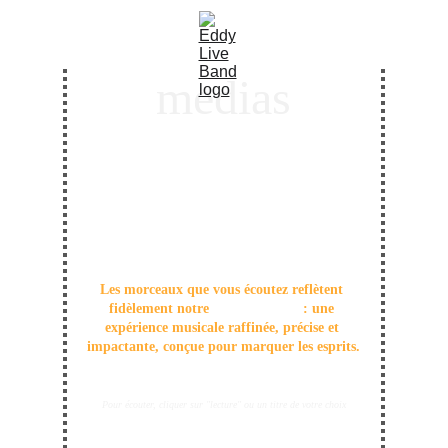
medias
Nous vous invitons à découvrir, via le lecteur, 
une sélection d’extraits représentatifs de notre 
univers musical. Chaque titre a été 
intégralement réalisé, enregistré et mixé en 
studio ( 
StudioOuvert
), avec une exigence 
sonore particulière.
Les morceaux que vous écoutez reflètent 
fidèlement notre 
prestation live 
: une 
expérience musicale raffinée, précise et 
impactante, conçue pour marquer les esprits.
Pour écouter, cliquer sur "lecture" ou un titre de votre choix