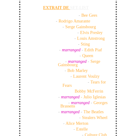
EXTRAIT DE 
SET-LIST
: 
How deep is your love
 -
Bee Gees
Tuyo 
- 
Rodrigo Amarante
La Javanaise
 - 
Serge Gainsbourg
Can’t help falling in love
 -
 Elvis Presley
What a wonderful world
 - 
Louis Amstrong
Shape of me heart
 - 
Sting
La vie en rose 
- 
rearranged 
- 
Edith Piaf
We are the champion 
- 
Queen
Les petits papiers
 - 
rearranged
- 
Serge 
Gainsbourg
One love
 - 
Bob Marley
Le rêve du pêcheur
 - 
Laurent Voulzy
Everybody want to rule the world 
- 
Tears for 
Fears
Don’t worry be happy -
Bobby McFerrin
Vous les femmes 
-
rearranged 
- Julio Iglesias 
La mauvaise réputation
 -
rearranged
- 
Georges 
Brassens
Come together 
-
rearranged
- 
The Beatles
Stuck in the middle with you 
- 
Stealers Wheel
No roots 
-
 Alice Merton
American boy 
- 
Estelle
Do you really want to hurt me
 - 
Culture Club